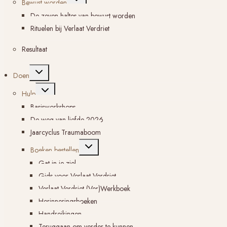
Bewust worden
submenu
De zeven haltes van bewust worden
Rituelen bij Verlaat Verdriet
Resultaat
Toggle
Doen
submenu
Toggle
Hulp
submenu
Basisworkshops
De weg van liefde 2026
Jaarcyclus Traumaboom
Toggle
Boeken bestellen
submenu
Gat in je ziel
Gids voor Verlaat Verdriet
Verlaat Verdriet (Ver)Werkboek
Herinneringsboeken
Handreikingen
Teruggaan om verder te kunnen