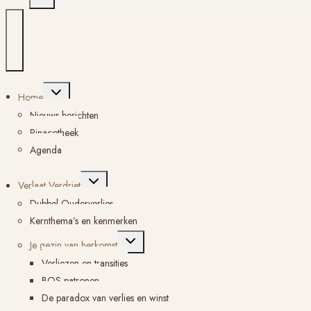
Toggle
Home
submenu
Nieuws berichten
Pinacotheek
Agenda
Toggle
Verlaat Verdriet
submenu
Dubbel Ouderverlies
Kernthema’s en kenmerken
Toggle
Je gezin van herkomst
submenu
Verliezen en transities
BOS-patronen
De paradox van verlies en winst