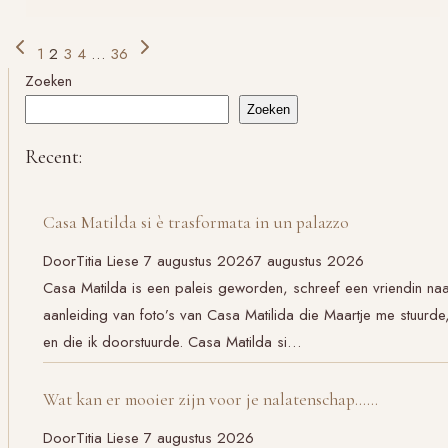
De
voorloper
Paginanavigatie
Vorige
Volgende
1
2
3
4
…
36
pagina
pagina
Zoeken
Zoeken
Recent:
Casa Matilda si è trasformata in un palazzo
Door
Titia Liese
7 augustus 2026
7 augustus 2026
Casa Matilda is een paleis geworden, schreef een vriendin na
aanleiding van foto’s van Casa Matilida die Maartje me stuurde
en die ik doorstuurde. Casa Matilda si…
Wat kan er mooier zijn voor je nalatenschap……
Door
Titia Liese
7 augustus 2026