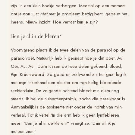
zijn. In een klein hoekje verborgen. Meestal op een moment
dat je nou juist
niet
met je probleem bezig bent, gebeurt het.
Ineens. Nieuw inzicht. Hoe verrast kun je zijn?
Ben je al in de kleren?
Voortvarend plaats ik de twee delen van de parasol op de
parasolvoet. Natuurlijk heb ik gesnapt hoe je dat doet. Au.
Oei. Au. Au. Duim tussen de twee delen geklemd. Bloed.
Pijn. Krachtwoord. Zo goed en zo kwaad als het gaat leg ik
met mijn linkerhand een pleister om mijn heftig bloedende
rechterduim. De volgende ochtend bloedt m’n duim nog
steeds. Ik bel de huisartsenpraktijk, zodra die bereikbaar is.
Aanvankelijk is de assistente niet onder de indruk van mijn
verhaal. Tot ik vertel ‘In die arm heb ik geen lymfeklieren
meer.’ ‘Ben je al in de kleren?’ vraagt ze. ‘Dan wil ik je
meteen zien.’