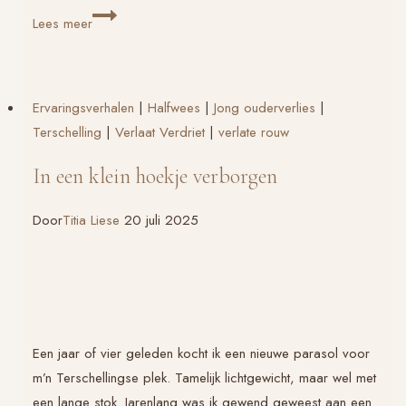
Grote
Lees meer
verwachtingen
van
Achmed
Ervaringsverhalen
|
Halfwees
|
Jong ouderverlies
|
Marcouch:
Terschelling
|
Verlaat Verdriet
|
verlate rouw
Volkskrant
Magazine
In een klein hoekje verborgen
Door
Titia Liese
20 juli 2025
Een jaar of vier geleden kocht ik een nieuwe parasol voor
m’n Terschellingse plek. Tamelijk lichtgewicht, maar wel met
een lange stok. Jarenlang was ik gewend geweest aan een