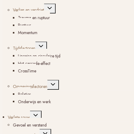
Toggle
Verlies en verdriet
submenu
Trauma en ruptuur
Ruptuur
Momentum
Toggle
Tijdsfactoren
submenu
Lineaire en circulaire tijd
Het cascade-effect
CrossTime
Toggle
Omgevingsfactoren
submenu
Relaties
Onderwijs en werk
Toggle
Verlate rouw
submenu
Gevoel en verstand
Toggle