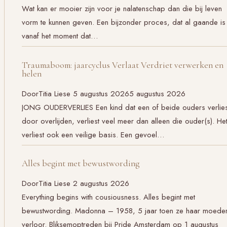
Wat kan er mooier zijn voor je nalatenschap dan die bij leven
vorm te kunnen geven. Een bijzonder proces, dat al gaande is
vanaf het moment dat…
Traumaboom: jaarcyclus Verlaat Verdriet verwerken en
helen
Door
Titia Liese
5 augustus 2026
5 augustus 2026
JONG OUDERVERLIES Een kind dat een of beide ouders verlies
door overlijden, verliest veel meer dan alleen die ouder(s). He
verliest ook een veilige basis. Een gevoel…
Alles begint met bewustwording
Door
Titia Liese
2 augustus 2026
Everything begins with cousiousness. Alles begint met
bewustwording. Madonna – 1958, 5 jaar toen ze haar moede
verloor. Bliksemoptreden bij Pride Amsterdam op 1 augustus