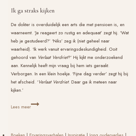
Ik ga straks kijken
De dokter is overduidelijk een arts die met pensioen is, en
waarneemt. ‘Je reageert zo rustig en adequaat’ zegt hij. ‘Wat
heb je gestudeerd?’ ‘Niks’ zeg ik (niet geheel naar
waarheid). ‘Ik werk vanuit ervaringsdeskundigheid. Ooit
gehoord van
Verlaat Verdriet
?’ Hij kijkt me onderzoekend
aan. Kennelijk heeft mijn vraag bij hem iets geraakt.
Verborgen. In een klein hoekje. ‘Fijne dag verder’ zegt hij bij
het afscheid. ‘
Verlaat Verdriet
. Daar ga ik meteen naar
kijken.’
In
Lees meer
een
klein
hoekje
Boeken
|
Ervaringsverhalen
|
Inspiratie
|
Jong ouderverlies
|