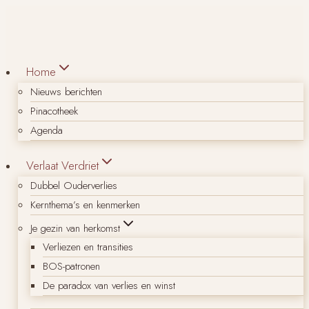
Doorgaan
naar
inhoud
Home
Nieuws berichten
Pinacotheek
Agenda
Verlaat Verdriet
Dubbel Ouderverlies
Kernthema’s en kenmerken
Je gezin van herkomst
Verliezen en transities
BOS-patronen
De paradox van verlies en winst