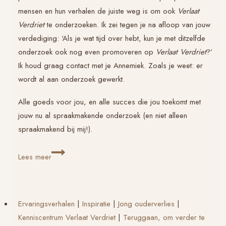
mensen en hun verhalen de juiste weg is om ook
Verlaat
Verdriet
te onderzoeken. Ik zei tegen je na afloop van jouw
verdediging: ‘Als je wat tijd over hebt, kun je met ditzelfde
onderzoek ook nog even promoveren op
Verlaat Verdriet
?’
Ik houd graag contact met je Annemiek. Zoals je weet: er
wordt al aan onderzoek gewerkt.
Alle goeds voor jou, en alle succes die jou toekomt met
jouw nu al spraakmakende onderzoek (en niet alleen
spraakmakend bij mij!).
Daily
Lees meer
Impact:
Dr.
Annemiek
Ervaringsverhalen
|
Inspiratie
|
Jong ouderverlies
|
van
Kenniscentrum Verlaat Verdriet
|
Teruggaan, om verder te
der