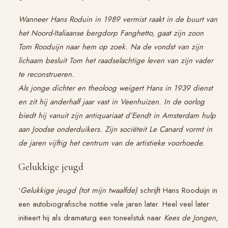
Wanneer Hans Roduin in 1989 vermist raakt in de buurt van
het Noord-Italiaanse bergdorp Fanghetto, gaat zijn zoon
Tom Rooduijn naar hem op zoek. Na de vondst van zijn
lichaam besluit Tom het raadselachtige leven van zijn vader
te reconstrueren.
Als jonge dichter en theoloog weigert Hans in 1939 dienst
en zit hij anderhalf jaar vast in Veenhuizen. In de oorlog
biedt hij vanuit zijn antiquariaat d’Eendt in Amsterdam hulp
aan Joodse onderduikers. Zijn sociëteit Le Canard vormt in
de jaren vijftig het centrum van de artistieke voorhoede.
Gelukkige jeugd
‘
Gelukkige jeugd (tot mijn twaalfde)
schrijft Hans Rooduijn in
een autobiografische notitie vele jaren later. Heel veel later
initieert hij als dramaturg een toneelstuk naar
Kees de Jongen
,