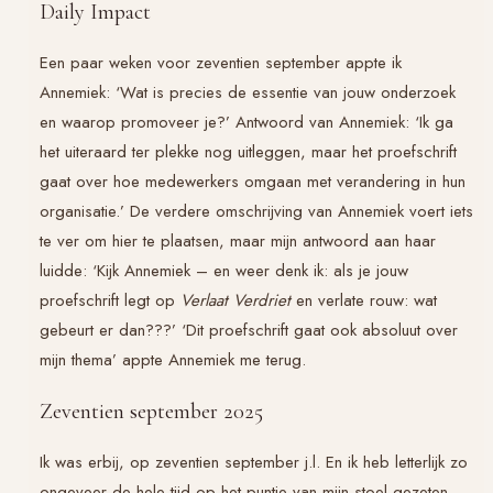
Daily Impact
Een paar weken voor zeventien september appte ik
Annemiek: ‘Wat is precies de essentie van jouw onderzoek
en waarop promoveer je?’ Antwoord van Annemiek: ‘Ik ga
het uiteraard ter plekke nog uitleggen, maar het proefschrift
gaat over hoe medewerkers omgaan met verandering in hun
organisatie.’ De verdere omschrijving van Annemiek voert iets
te ver om hier te plaatsen, maar mijn antwoord aan haar
luidde: ‘Kijk Annemiek – en weer denk ik: als je jouw
proefschrift legt op
Verlaat Verdriet
en verlate rouw: wat
gebeurt er dan???’ ‘Dit proefschrift gaat ook absoluut over
mijn thema’ appte Annemiek me terug.
Zeventien september 2025
Ik was erbij, op zeventien september j.l. En ik heb letterlijk zo
ongeveer de hele tijd op het puntje van mijn stoel gezeten.