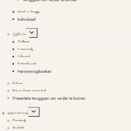
Heel je leven
Individueel
Toggle
Zelfhulp
submenu
Zelftest
Leeswerk
Lijfwerk
Schrijfwerk
Herinneringsboeken
Kijken
Rouw kent geen tijd
Presentatie teruggaan om verder te kunnen
Toggle
International
submenu
Deutsch
English