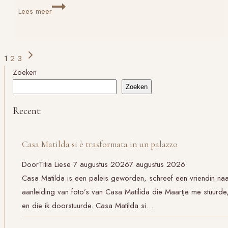
Tips
Lees meer
voor
Verlaat
Verdriet:
Paginanavigatie
Volgende
1
2
3
kwetsbaar
pagina
Zoeken
gebied
Zoeken
Recent:
Casa Matilda si è trasformata in un palazzo
Door
Titia Liese
7 augustus 2026
7 augustus 2026
Casa Matilda is een paleis geworden, schreef een vriendin na
aanleiding van foto’s van Casa Matilida die Maartje me stuurde
en die ik doorstuurde. Casa Matilda si…