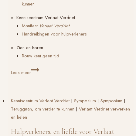
kunnen
Kenniscentrum Verlaat Verdriet
Manifest
Verlaat Verdriet
Handreikingen voor hulpverleners
Zien en horen
Rouw kent geen tijd
Tips
Lees meer
voor
hulpverleners:
verlate
Kenniscentrum Verlaat Verdriet
|
Symposium
|
Symposium
|
rouw
Teruggaan, om verder te kunnen
|
Verlaat Verdriet verwerken
bij
en helen
Verlaat
Verdriet
Hulpverleners, en liefde voor Verlaat