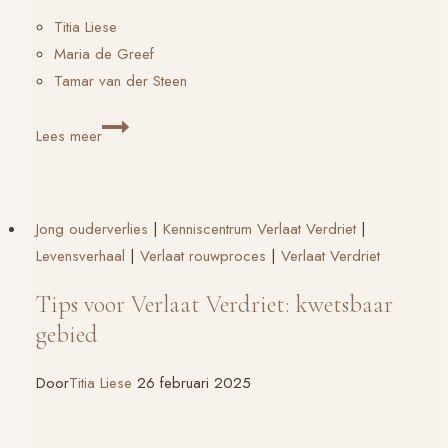
Titia Liese
Maria de Greef
Tamar van der Steen
Teruggaan
Lees meer
om
verder
te
Jong ouderverlies
|
Kenniscentrum Verlaat Verdriet
|
kunnen,
Levensverhaal
|
Verlaat rouwproces
|
Verlaat Verdriet
symposium
voor
Tips voor Verlaat Verdriet: kwetsbaar
hulpverleners
gebied
Door
Titia Liese
26 februari 2025