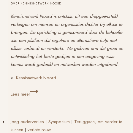
OVER KENNISNETWERK NOORD
Kennisnetwerk Noord is ontstaan uit een diepgeworteld
verlangen om mensen en organisaties dichter bij elkaar te
brengen. De oprichting is geïnspireerd door de behoefte
aan een platform dat reguliere en alternatieve hulp met
elkaar verbindt en versterkt. We geloven erin dat groei en
ontwikkeling het beste gedijen in een omgeving waar
kennis wordt gedeeld en netwerken worden uitgebreid.
Kennisnetwerk Noord
Hulpverleners,
Lees meer
en
liefde
voor
Jong ouderverlies
|
Symposium
|
Teruggaan, om verder te
Verlaat
kunnen
|
verlate rouw
Verdriet