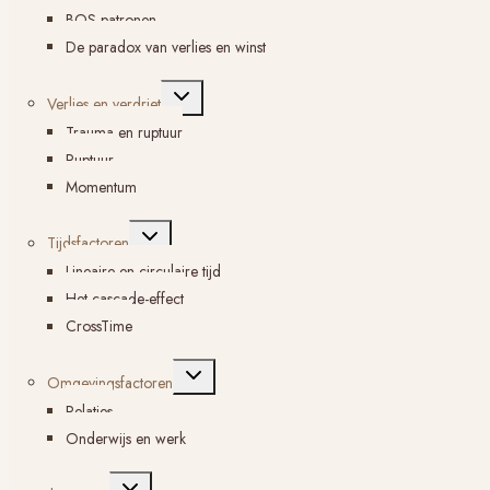
BOS-patronen
De paradox van verlies en winst
Toggle
Verlies en verdriet
submenu
Trauma en ruptuur
Ruptuur
Momentum
Toggle
Tijdsfactoren
submenu
Lineaire en circulaire tijd
Het cascade-effect
CrossTime
Toggle
Omgevingsfactoren
submenu
Relaties
Onderwijs en werk
Toggle