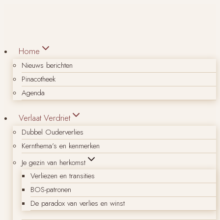
Doorgaan
naar
inhoud
Home
Nieuws berichten
Pinacotheek
Agenda
Verlaat Verdriet
Dubbel Ouderverlies
Kernthema’s en kenmerken
Je gezin van herkomst
Verliezen en transities
BOS-patronen
De paradox van verlies en winst