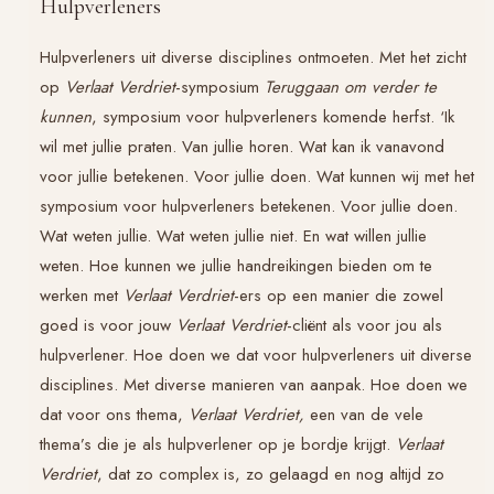
Hulpverleners
Hulpverleners uit diverse disciplines ontmoeten. Met het zicht
op
Verlaat Verdriet
-symposium
Teruggaan om verder te
kunnen
, symposium voor hulpverleners komende herfst. ‘Ik
wil met jullie praten. Van jullie horen. Wat kan ik vanavond
voor jullie betekenen. Voor jullie doen. Wat kunnen wij met het
symposium voor hulpverleners betekenen. Voor jullie doen.
Wat weten jullie. Wat weten jullie niet. En wat willen jullie
weten. Hoe kunnen we jullie handreikingen bieden om te
werken met
Verlaat Verdriet
-ers op een manier die zowel
goed is voor jouw
Verlaat Verdriet
-cliënt als voor jou als
hulpverlener. Hoe doen we dat voor hulpverleners uit diverse
disciplines. Met diverse manieren van aanpak. Hoe doen we
dat voor ons thema,
Verlaat Verdriet,
een van de vele
thema’s die je als hulpverlener op je bordje krijgt.
Verlaat
Verdriet
, dat zo complex is, zo gelaagd en nog altijd zo