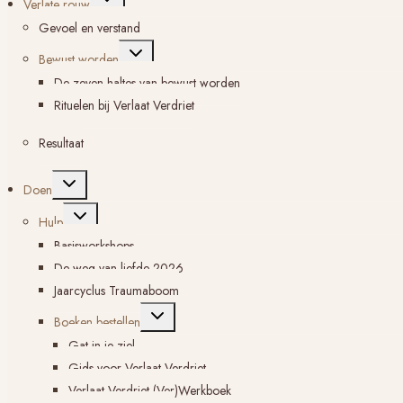
Verlate rouw
submenu
Gevoel en verstand
Toggle
Bewust worden
submenu
De zeven haltes van bewust worden
Rituelen bij Verlaat Verdriet
Resultaat
Toggle
Doen
submenu
Toggle
Hulp
submenu
Basisworkshops
De weg van liefde 2026
Jaarcyclus Traumaboom
Toggle
Boeken bestellen
submenu
Gat in je ziel
Gids voor Verlaat Verdriet
Verlaat Verdriet (Ver)Werkboek