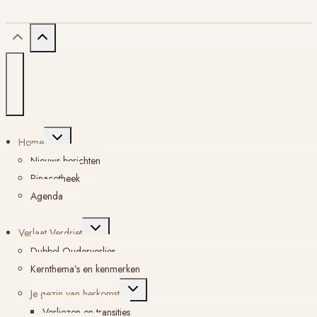
Toggle
Home
submenu
Nieuws berichten
Pinacotheek
Agenda
Toggle
Verlaat Verdriet
submenu
Dubbel Ouderverlies
Kernthema’s en kenmerken
Toggle
Je gezin van herkomst
submenu
Verliezen en transities