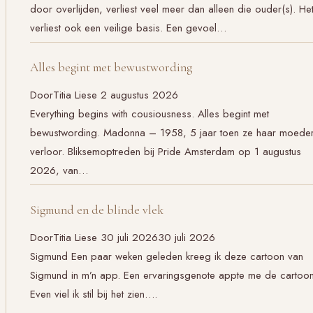
door overlijden, verliest veel meer dan alleen die ouder(s). He
verliest ook een veilige basis. Een gevoel…
Alles begint met bewustwording
Door
Titia Liese
2 augustus 2026
Everything begins with cousiousness. Alles begint met
bewustwording. Madonna – 1958, 5 jaar toen ze haar moede
verloor. Bliksemoptreden bij Pride Amsterdam op 1 augustus
2026, van…
Sigmund en de blinde vlek
Door
Titia Liese
30 juli 2026
30 juli 2026
Sigmund Een paar weken geleden kreeg ik deze cartoon van
Sigmund in m’n app. Een ervaringsgenote appte me de cartoon
Even viel ik stil bij het zien….