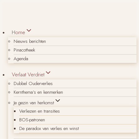
Doorgaan
naar
inhoud
Home
Nieuws berichten
Pinacotheek
Agenda
Verlaat Verdriet
Dubbel Ouderverlies
Kernthema’s en kenmerken
Je gezin van herkomst
Verliezen en transities
BOS-patronen
De paradox van verlies en winst