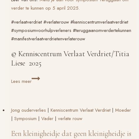
verder te kunnen op 5 april 2025.
#verlaatverdriet #verlaterouw #kenniscentrumverlaatverdriet
#symposiumvoorhulpverleners #teruggaanomverdertekunnen
#manifestverlaatverdrietenverlaterouw
© Kenniscentrum Verlaat Verdriet/Titia
Liese 2025
Wij
Lees meer
van
Kenniscentrum
Verlaat
Jong ouderverlies
|
Kenniscentrum Verlaat Verdriet
|
Moeder
Verdriet
|
Symposium
|
Vader
|
verlate rouw
Een kleinigheidje dat geen kleinigheidje is