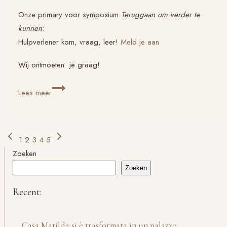
Onze primary voor symposium
Teruggaan om verder te
kunnen
:
Hulpverlener kom, vraag, leer!
Meld je aan
Wij ontmoeten je graag!
Wat
Lees meer
is
er
toch
Paginanavigatie
Vorige
Volgende
1
2
3
4
5
zo
pagina
pagina
Zoeken
speciaal
aan
Zoeken
Verlaat
Recent:
Verdriet?
Casa Matilda si è trasformata in un palazzo