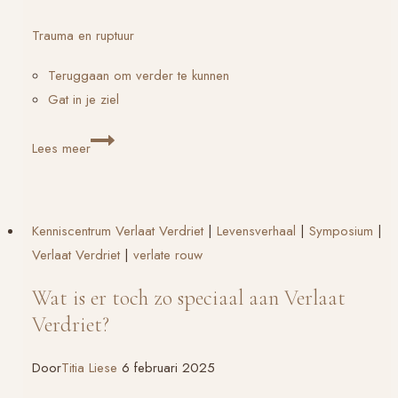
Trauma en ruptuur
Teruggaan om verder te kunnen
Gat in je ziel
Verlaat
Lees meer
Verdriet-
ers,
en
Kenniscentrum Verlaat Verdriet
|
Levensverhaal
|
Symposium
|
suïcidegedachten
Verlaat Verdriet
|
verlate rouw
Wat is er toch zo speciaal aan Verlaat
Verdriet?
Door
Titia Liese
6 februari 2025