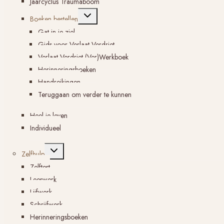
Jaarcyclus Traumaboom
Toggle
Boeken bestellen
submenu
Gat in je ziel
Gids voor Verlaat Verdriet
Verlaat Verdriet (Ver)Werkboek
Herinneringsboeken
Handreikingen
Teruggaan om verder te kunnen
Heel je leven
Individueel
Toggle
Zelfhulp
submenu
Zelftest
Leeswerk
Lijfwerk
Schrijfwerk
Herinneringsboeken