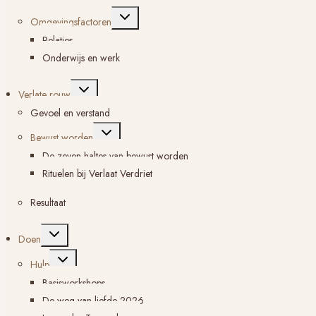
Toggle
Omgevingsfactoren
submenu
Relaties
Onderwijs en werk
Toggle
Verlate rouw
submenu
Gevoel en verstand
Toggle
Bewust worden
submenu
De zeven haltes van bewust worden
Rituelen bij Verlaat Verdriet
Resultaat
Toggle
Doen
submenu
Toggle
Hulp
submenu
Basisworkshops
De weg van liefde 2026