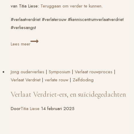
van Titia Liese:
Teruggaan om verder te kunnen
.
#verlaatverdriet #verlaterouw #kenniscentrumverlaatverdriet
#verliesangst
Een
Lees meer
kleinigheidje
dat
geen
Jong ouderverlies
|
Symposium
|
Verlaat rouwproces
|
kleinigheidje
Verlaat Verdriet
|
verlate rouw
|
Zelfdoding
is
Verlaat Verdriet-ers, en suïcidegedachten
Door
Titia Liese
14 februari 2025