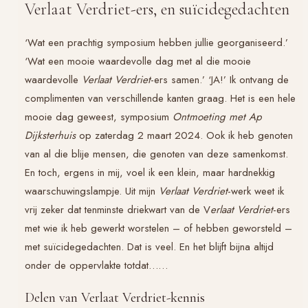
Verlaat Verdriet-ers, en suïcidegedachten
‘Wat een prachtig symposium hebben jullie georganiseerd.’
‘Wat een mooie waardevolle dag met al die mooie
waardevolle
Verlaat Verdriet
-ers samen.’ ‘JA!’ Ik ontvang de
complimenten van verschillende kanten graag. Het is een hele
mooie dag geweest, symposium
Ontmoeting met Ap
Dijksterhuis
op zaterdag 2 maart 2024. Ook ik heb genoten
van al die blije mensen, die genoten van deze samenkomst.
En toch, ergens in mij, voel ik een klein, maar hardnekkig
waarschuwingslampje. Uit mijn
Verlaat Verdriet
-werk weet ik
vrij zeker dat tenminste driekwart van de V
erlaat Verdriet
-ers
met wie ik heb gewerkt worstelen – of hebben geworsteld –
met suïcidegedachten. Dat is veel. En het blijft bijna altijd
onder de oppervlakte totdat……
Delen van Verlaat Verdriet-kennis