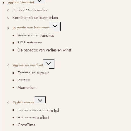
Verlaat Verdriet
submenu
Dubbel Ouderverlies
Kernthema’s en kenmerken
Toggle
Je gezin van herkomst
submenu
Verliezen en transities
BOS-patronen
De paradox van verlies en winst
Toggle
Verlies en verdriet
submenu
Trauma en ruptuur
Ruptuur
Momentum
Toggle
Tijdsfactoren
submenu
Lineaire en circulaire tijd
Het cascade-effect
CrossTime