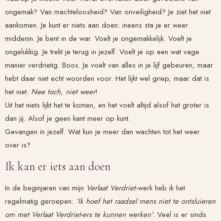
ongemak? Van machteloosheid? Van onveiligheid? Je ziet het niet
aankomen. Je kunt er niets aan doen: ineens sta je er weer
middenin. Je bent in de war. Voelt je ongemakkelijk. Voelt je
ongelukkig. Je trekt je terug in jezelf. Voelt je op een wat vage
manier verdrietig. Boos. Je voelt van alles in je lijf gebeuren, maar
hebt daar niet echt woorden voor. Het lijkt wel griep, maar dat is
het niet.
Nee toch, niet weer
!
Uit het niets lijkt het te komen, en het voelt altijd alsof het groter is
dan jij. Alsof je geen kant meer op kunt.
Gevangen in jezelf. Wat kun je meer dan wachten tot het weer
over is?
Ik kan er iets aan doen
In de beginjaren van mijn
Verlaat Verdriet
-werk heb ik het
regelmatig geroepen:
‘Ik hoef het raadsel mens niet te ontsluieren
om met
Verlaat Verdriet
-ers te kunnen werken’
. Veel is er sinds