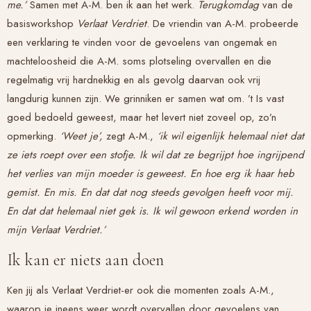
me.’
Samen met A-M. ben ik aan het werk.
Terugkomdag
van de
basisworkshop
Verlaat Verdriet
. De vriendin van A-M. probeerde
een verklaring te vinden voor de gevoelens van ongemak en
machteloosheid die A-M. soms plotseling overvallen en die
regelmatig vrij hardnekkig en als gevolg daarvan ook vrij
langdurig kunnen zijn. We grinniken er samen wat om. ’t Is vast
goed bedoeld geweest, maar het levert niet zoveel op, zo’n
opmerking.
‘Weet je’,
zegt A-M.,
‘ik wil eigenlijk helemaal niet dat
ze iets roept over een stofje. Ik wil dat ze begrijpt hoe ingrijpend
het verlies van mijn moeder is geweest. En hoe erg ik haar heb
gemist. En mis. En dat dat nog steeds gevolgen heeft voor mij.
En dat dat helemaal niet gek is. Ik wil gewoon erkend worden in
mijn
Verlaat Verdriet
.’
Ik kan er niets aan doen
Ken jij als
Verlaat Verdriet
-er ook die momenten zoals A-M.,
waarop je ineens weer wordt overvallen door gevoelens van