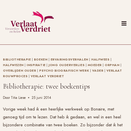
Doorgaan
naar
inhoud
BIBLIOTHERAPIE
|
BOEKEN
|
ERVARINGSVERHALEN
|
HALFWEES
|
HALFWEZEN
|
INSPIRATIE
|
JONG OUDERVERLIES
|
MOEDER
|
ORPHAN
|
OVERLIJDEN OUDER
|
PSYCHO BIOGRAFISCH WERK
|
VADER
|
VERLAAT
ROUWPROCES
|
VERLAAT VERDRIET
Bibliotherapie: twee boekentips
Door
Titia Liese
25 juni 2014
Vorige week had ik een heerlijke werkweek op Bonaire, met
genoeg tijd om te lezen. Dat heb ik gedaan, en wel in een heel
bijzondere combinatie van twee boeken. Zo bijzonder dat ik het