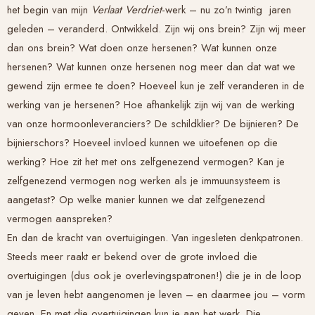
het begin van mijn
Verlaat Verdriet
-werk – nu zo’n twintig jaren
geleden – veranderd. Ontwikkeld. Zijn wij ons brein? Zijn wij meer
dan ons brein? Wat doen onze hersenen? Wat kunnen onze
hersenen? Wat kunnen onze hersenen nog meer dan dat wat we
gewend zijn ermee te doen? Hoeveel kun je zelf veranderen in de
werking van je hersenen? Hoe afhankelijk zijn wij van de werking
van onze hormoonleveranciers? De schildklier? De bijnieren? De
bijnierschors? Hoeveel invloed kunnen we uitoefenen op die
werking? Hoe zit het met ons zelfgenezend vermogen? Kan je
zelfgenezend vermogen nog werken als je immuunsysteem is
aangetast? Op welke manier kunnen we dat zelfgenezend
vermogen aanspreken?
En dan de kracht van overtuigingen. Van ingesleten denkpatronen.
Steeds meer raakt er bekend over de grote invloed die
overtuigingen (dus ook je overlevingspatronen!) die je in de loop
van je leven hebt aangenomen je leven – en daarmee jou – vorm
geven. En met die overtuigingen kun je aan het werk. Die