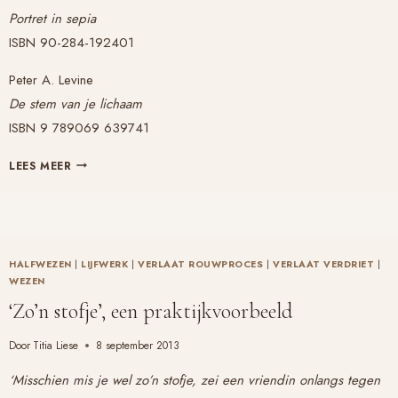
Portret in sepia
ISBN 90-284-192401
Peter A. Levine
De stem van je lichaam
ISBN 9 789069 639741
BIBLIOTHERAPIE:
LEES MEER
TWEE
BOEKENTIPS
HALFWEZEN
|
LIJFWERK
|
VERLAAT ROUWPROCES
|
VERLAAT VERDRIET
|
WEZEN
‘Zo’n stofje’, een praktijkvoorbeeld
Door
Titia Liese
8 september 2013
‘Misschien mis je wel zo’n stofje, zei een vriendin onlangs tegen