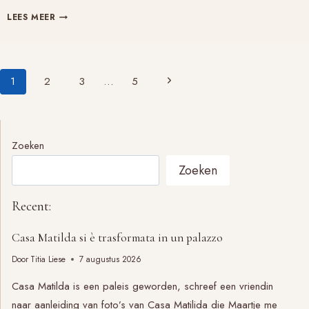
ALS
LEES MEER
DROMEN
SAMENKOMEN
Paginanavigatie
Volgende
1
2
3
…
5
pagina
Zoeken
Zoeken
Recent:
Casa Matilda si è trasformata in un palazzo
Door
Titia Liese
7 augustus 2026
Casa Matilda is een paleis geworden, schreef een vriendin
naar aanleiding van foto’s van Casa Matilida die Maartje me