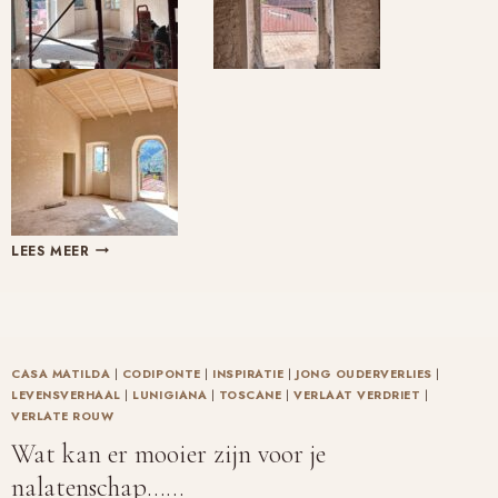
CASA
LEES MEER
MATILDA
SI
È
TRASFORMATA
IN
CASA MATILDA
|
CODIPONTE
|
INSPIRATIE
|
JONG OUDERVERLIES
|
UN
LEVENSVERHAAL
|
LUNIGIANA
|
TOSCANE
|
VERLAAT VERDRIET
|
VERLATE ROUW
PALAZZO
Wat kan er mooier zijn voor je
nalatenschap……