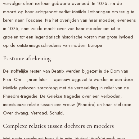
vervolgens kort na haar geboorte overleed. In 1076, na de
moord op haar echtgenoot verliet Matilda Lotharingen om terug te
keren naar Toscane. Na het overlijden van haar moeder, eveneens
in 1076, nam ze de macht over van haar moeder om uit te
groeien tot een legendarisch historische vorstin met grote invloed
op de ontstaansgeschiedenis van modern Europa.
Postume afrekening
De stoffelijke resten van Beatrix werden bijgezet in de Dom van
Pisa. Om – jaren later – opnieuw bijgezet te worden in een door
Matilda gekozen sarcofaag met de verbeelding in relief van de
Phaedra-tragedie. De Griekse tragedie over een verboden,
incestueuze relatie tussen een vrouw (Phaedra) en haar stiefzoon.
Over dwang. Verraad. Schuld.
Complexe relaties tussen dochters en moeders
Met grote regelmaat hoor ik in mijn
Verlaat Verdriet-
werk over