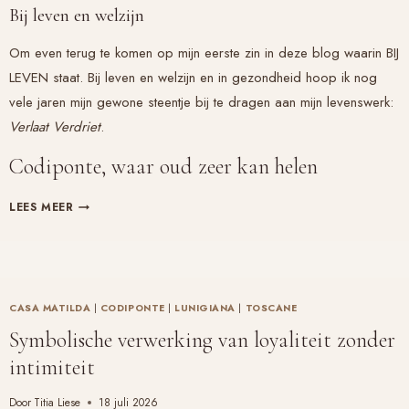
Bij leven en welzijn
Om even terug te komen op mijn eerste zin in deze blog waarin BIJ
LEVEN staat. Bij leven en welzijn en in gezondheid hoop ik nog
vele jaren mijn gewone steentje bij te dragen aan mijn levenswerk:
Verlaat Verdriet
.
Codiponte, waar oud zeer kan helen
WAT
LEES MEER
KAN
ER
MOOIER
ZIJN
VOOR
CASA MATILDA
|
CODIPONTE
|
LUNIGIANA
|
TOSCANE
JE
Symbolische verwerking van loyaliteit zonder
NALATENSCHAP……
intimiteit
Door
Titia Liese
18 juli 2026