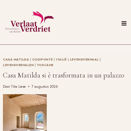
Doorgaan
naar
inhoud
CASA MATILDA
|
CODIPONTE
|
ITALIË
|
LEVENSVERHAAL
|
LEVENSVERHALEN
|
TOSCANE
Casa Matilda si è trasformata in un palazzo
Door
Titia Liese
7 augustus 2026