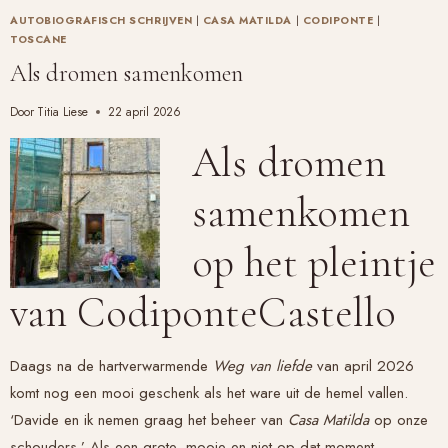
INTIMITEIT
AUTOBIOGRAFISCH SCHRIJVEN
|
CASA MATILDA
|
CODIPONTE
|
TOSCANE
Als dromen samenkomen
Door
Titia Liese
22 april 2026
Als dromen
samenkomen
op het pleintje
van CodiponteCastello
Daags na de hartverwarmende
Weg van liefde
van april 2026
komt nog een mooi geschenk als het ware uit de hemel vallen.
‘Davide en ik nemen graag het beheer van
Casa Matilda
op onze
schouders.’ Als een grote, mooie en niet op dat moment