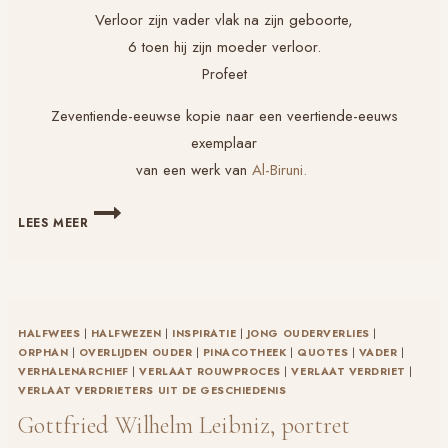
Verloor zijn vader vlak na zijn geboorte,
6 toen hij zijn moeder verloor.
Profeet
Zeventiende-eeuwse kopie naar een veertiende-eeuws
exemplaar
van een werk van
Al-Biruni.
MOHAMMED,
LEES MEER
PORTRET
HALFWEES
|
HALFWEZEN
|
INSPIRATIE
|
JONG OUDERVERLIES
|
ORPHAN
|
OVERLIJDEN OUDER
|
PINACOTHEEK
|
QUOTES
|
VADER
|
VERHALENARCHIEF
|
VERLAAT ROUWPROCES
|
VERLAAT VERDRIET
|
VERLAAT VERDRIETERS UIT DE GESCHIEDENIS
Gottfried Wilhelm Leibniz, portret