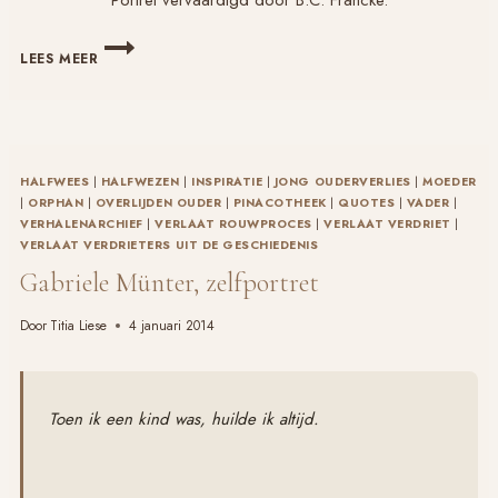
GOTTFRIED
LEES MEER
WILHELM
LEIBNIZ,
PORTRET
HALFWEES
|
HALFWEZEN
|
INSPIRATIE
|
JONG OUDERVERLIES
|
MOEDER
|
ORPHAN
|
OVERLIJDEN OUDER
|
PINACOTHEEK
|
QUOTES
|
VADER
|
VERHALENARCHIEF
|
VERLAAT ROUWPROCES
|
VERLAAT VERDRIET
|
VERLAAT VERDRIETERS UIT DE GESCHIEDENIS
Gabriele Münter, zelfportret
Door
Titia Liese
4 januari 2014
Toen ik een kind was, huilde ik altijd.