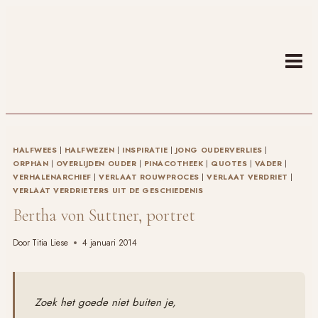
Doorgaan
naar
inhoud
HALFWEES
|
HALFWEZEN
|
INSPIRATIE
|
JONG OUDERVERLIES
|
ORPHAN
|
OVERLIJDEN OUDER
|
PINACOTHEEK
|
QUOTES
|
VADER
|
VERHALENARCHIEF
|
VERLAAT ROUWPROCES
|
VERLAAT VERDRIET
|
VERLAAT VERDRIETERS UIT DE GESCHIEDENIS
Bertha von Suttner, portret
Door
Titia Liese
4 januari 2014
Zoek het goede niet buiten je,