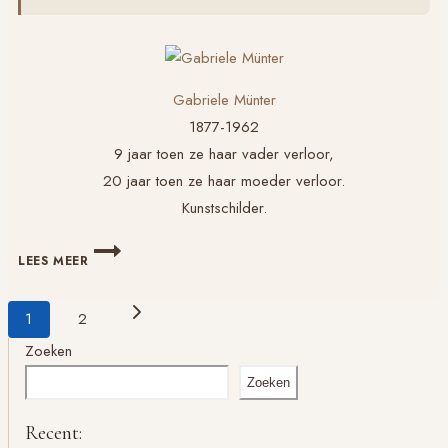
Gabriele Münter
1877-1962
9 jaar toen ze haar vader verloor,
20 jaar toen ze haar moeder verloor.
Kunstschilder.
GABRIELE
LEES MEER
MÜNTER,
ZELFPORTRET
Paginanavigatie
Volgende
1
2
pagina
Zoeken
Zoeken
Recent: