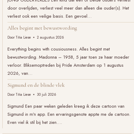
JONG OUDERVERLIES Een kind dat een of beide ouders verliest
door overlijden, verliest veel meer dan alleen die ouder(s). Het
verliest ook een veilige basis. Een gevoel…
Alles begint met bewustwording
Door
Titia Liese
2 augustus 2026
Everything begins with cousiousness. Alles begint met
bewustwording. Madonna – 1958, 5 jaar toen ze haar moeder
verloor. Bliksemoptreden bij Pride Amsterdam op 1 augustus
2026, van…
Sigmund en de blinde vlek
Door
Titia Liese
30 juli 2026
Sigmund Een paar weken geleden kreeg ik deze cartoon van
Sigmund in m’n app. Een ervaringsgenote appte me de cartoon.
Even viel ik stil bij het zien….