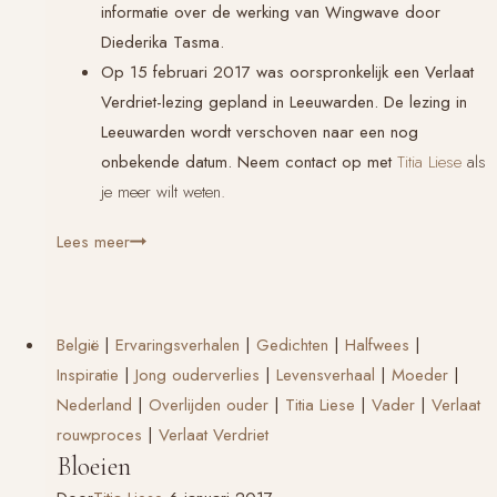
informatie over de werking van Wingwave door
Diederika Tasma.
Op 15 februari 2017 was oorspronkelijk een Verlaat
Verdriet-lezing gepland in Leeuwarden. De lezing in
Leeuwarden wordt verschoven naar een nog
onbekende datum. Neem contact op met
Titia Liese
als
je meer wilt weten.
Verlaat
Lees meer
Verdriet-
informatieavond
in
België
|
Ervaringsverhalen
|
Gedichten
|
Halfwees
|
Bergum
Inspiratie
|
Jong ouderverlies
|
Levensverhaal
|
Moeder
|
Nederland
|
Overlijden ouder
|
Titia Liese
|
Vader
|
Verlaat
rouwproces
|
Verlaat Verdriet
Bloeien