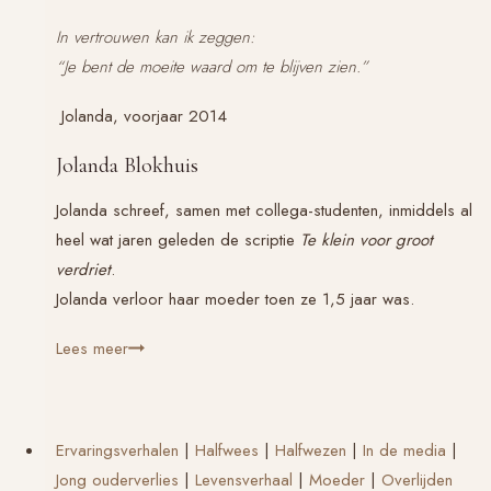
In vertrouwen kan ik zeggen:
“Je bent de moeite waard om te blijven zien.”
Jolanda, voorjaar 2014
Jolanda Blokhuis
Jolanda schreef, samen met collega-studenten, inmiddels al
heel wat jaren geleden de scriptie
Te klein voor groot
verdriet
.
Jolanda verloor haar moeder toen ze 1,5 jaar was.
Bloeien
Lees meer
Ervaringsverhalen
|
Halfwees
|
Halfwezen
|
In de media
|
Jong ouderverlies
|
Levensverhaal
|
Moeder
|
Overlijden