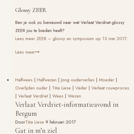
Glossy ZEER
Ben je ook zo benieuwd naar wat
Verlaat Verdriet
-glossy
ZEER jou te bieden heeft?
Lees meer ZEER – glossy en symposium op 13 mei 2017.
Verlaat
Lees meer
Verdriet
en
erfrecht
Halfwees
|
Halfwezen
|
Jong ouderverlies
|
Moeder
|
Overlijden ouder
|
Titia Liese
|
Vader
|
Verlaat rouwproces
|
Verlaat Verdriet
|
Wees
|
Wezen
Verlaat Verdriet-informatieavond in
Bergum
Door
Titia Liese
9 februari 2017
Gat in m’n ziel