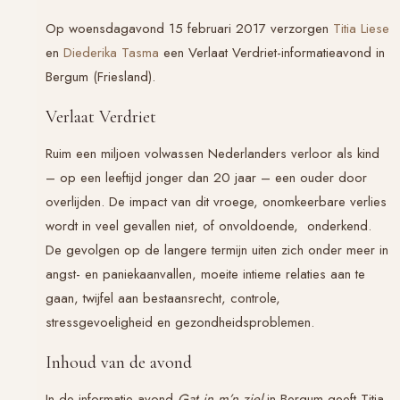
Op woensdagavond 15 februari 2017 verzorgen
Titia Liese
en
Diederika Tasma
een Verlaat Verdriet-informatieavond in
Bergum (Friesland).
Verlaat Verdriet
Ruim een miljoen volwassen Nederlanders verloor als kind
– op een leeftijd jonger dan 20 jaar – een ouder door
overlijden. De impact van dit vroege, onomkeerbare verlies
wordt in veel gevallen niet, of onvoldoende, onderkend.
De gevolgen op de langere termijn uiten zich onder meer in
angst- en paniekaanvallen, moeite intieme relaties aan te
gaan, twijfel aan bestaansrecht, controle,
stressgevoeligheid en gezondheidsproblemen.
Inhoud van de avond
In de informatie-avond
Gat in m’n ziel
in Bergum geeft Titia