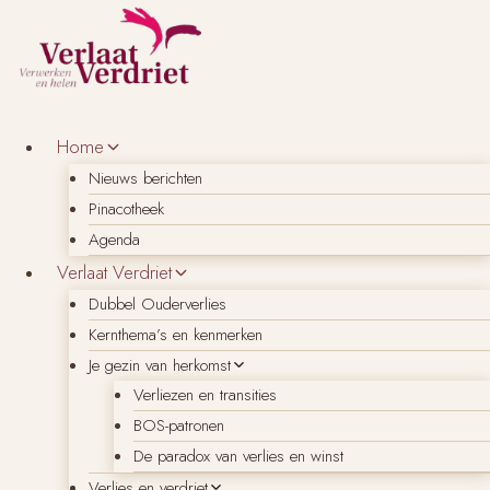
Doorgaan
naar
inhoud
Home
Nieuws berichten
Pinacotheek
Agenda
Verlaat Verdriet
Dubbel Ouderverlies
Kernthema’s en kenmerken
Je gezin van herkomst
Verliezen en transities
BOS-patronen
De paradox van verlies en winst
Verlies en verdriet