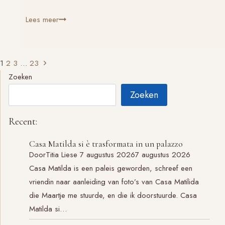
Kijken
Lees meer
in
de
ziel:
Paginanavigatie
Volgende
1
2
3
…
23
geen
pagina
Zoeken
toeval
Zoeken
Recent:
Casa Matilda si è trasformata in un palazzo
Door
Titia Liese
7 augustus 2026
7 augustus 2026
Casa Matilda is een paleis geworden, schreef een
vriendin naar aanleiding van foto’s van Casa Matilida
die Maartje me stuurde, en die ik doorstuurde. Casa
Matilda si…