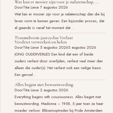
Wat kan er mooier zijn voor je nalatenschap……
Door
Titia Liese
7 augustus 2026
Wat kan er mooier zijn voor je nalatenschap dan die bij
leven vorm te kunnen geven. Een bijzonder proces, dat
al gaande is vanaf het moment dat…
Traumaboom: jaarcyclus Verlaat
Verdriet verwerken en helen
Door
Titia Liese
5 augustus 2026
5 augustus 2026
JONG OUDERVERLIES Een kind dat een of beide
ouders verliest door overlijden, verliest veel meer dan
alleen die ouder(s). Het verliest ook een veilige basis.
Een gevoel…
Alles begint met bewustwording
Door
Titia Liese
2 augustus 2026
Everything begins with cousiousness. Alles begint met
bewustwording. Madonna – 1958, 5 jaar toen ze haar
moeder verloor. Bliksemoptreden bij Pride Amsterdam