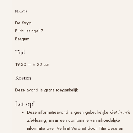
PLAATS
De Stryp
Bulthuissingel 7
Bergum
Tijd
19.30 – ± 22 uur
Kosten
Deze avond is gratis toegankelijk
Let op!
Deze informatieavond is geen gebruikelijke
Gat in m’n
ziel
-lezing, maar een combinatie van inhoudelijke
informatie over Verlaat Verdriet door Titia Liese en