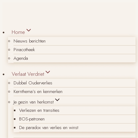
Doorgaan
naar
inhoud
Home
Nieuws berichten
Pinacotheek
Agenda
Verlaat Verdriet
Dubbel Ouderverlies
Kernthema’s en kenmerken
Je gezin van herkomst
Verliezen en transities
BOS-patronen
De paradox van verlies en winst