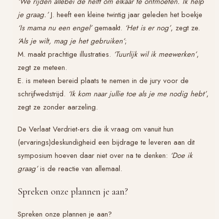
‘We rijden allebei de helft om elkaar te ontmoeten. Ik help
je graag.’
J. heeft een kleine twintig jaar geleden het boekje
‘Is mama nu een engel’
gemaakt.
‘Het is er nog’
, zegt ze.
‘Als je wilt, mag je het gebruiken’
;
M. maakt prachtige illustraties.
‘Tuurlijk wil ik meewerken’
,
zegt ze meteen.
E. is meteen bereid plaats te nemen in de jury voor de
schrijfwedstrijd.
‘Ik kom naar jullie toe als je me nodig hebt’
,
zegt ze zonder aarzeling.
De
Verlaat Verdriet
-ers die ik vraag om vanuit hun
(ervarings)deskundigheid een bijdrage te leveren aan dit
symposium hoeven daar niet over na te denken:
‘Doe ik
graag’
is de reactie van allemaal.
Spreken onze plannen je aan?
Spreken onze plannen je aan?