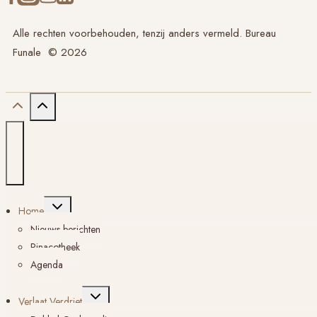
Alle rechten voorbehouden, tenzij anders vermeld. Bureau
Funale © 2026
Toggle
Home
submenu
Nieuws berichten
Pinacotheek
Agenda
Toggle
Verlaat Verdriet
submenu