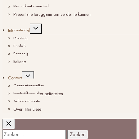
Rouw kent geen tijd
Presentatie teruggaan om verder te kunnen
Toggle
International
submenu
Deutsch
English
Français
Italiano
Toggle
Contact
submenu
Contactformulier
Inschrijfformulier activiteiten
Adres en route
Over Titia Liese
Zoeken