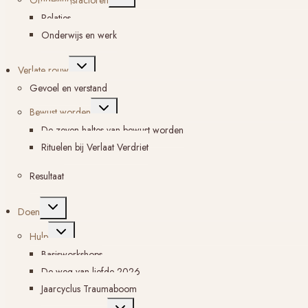
submenu
Relaties
Onderwijs en werk
Toggle
Verlate rouw
submenu
Gevoel en verstand
Toggle
Bewust worden
submenu
De zeven haltes van bewust worden
Rituelen bij Verlaat Verdriet
Resultaat
Toggle
Doen
submenu
Toggle
Hulp
submenu
Basisworkshops
De weg van liefde 2026
Jaarcyclus Traumaboom
Toggle