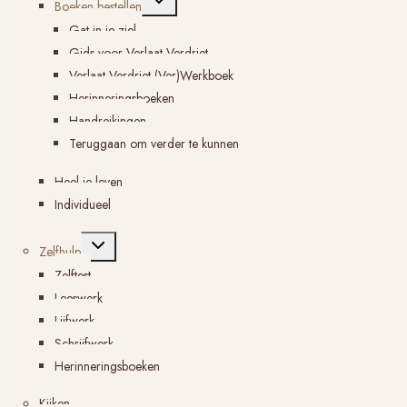
Boeken bestellen
submenu
Gat in je ziel
Gids voor Verlaat Verdriet
Verlaat Verdriet (Ver)Werkboek
Herinneringsboeken
Handreikingen
Teruggaan om verder te kunnen
Heel je leven
Individueel
Toggle
Zelfhulp
submenu
Zelftest
Leeswerk
Lijfwerk
Schrijfwerk
Herinneringsboeken
Kijken