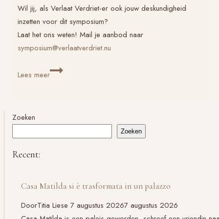
Wil jij, als
Verlaat Verdriet
-er ook jouw deskundigheid
inzetten voor dit symposium?
Laat het ons weten! Mail je aanbod naar
symposium@verlaatverdriet.nu
Ik
Lees meer
wil
erbij
zijn!
Zoeken
Zoeken
Recent:
Casa Matilda si è trasformata in un palazzo
Door
Titia Liese
7 augustus 2026
7 augustus 2026
Casa Matilda is een paleis geworden, schreef een vriendin na