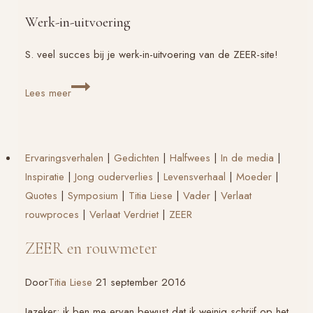
Werk-in-uitvoering
S. veel succes bij je werk-in-uitvoering van de ZEER-site!
ZEER
Lees meer
nieuwe
site
Ervaringsverhalen
|
Gedichten
|
Halfwees
|
In de media
|
Inspiratie
|
Jong ouderverlies
|
Levensverhaal
|
Moeder
|
Quotes
|
Symposium
|
Titia Liese
|
Vader
|
Verlaat
rouwproces
|
Verlaat Verdriet
|
ZEER
ZEER en rouwmeter
Door
Titia Liese
21 september 2016
Jazeker: ik ben me ervan bewust dat ik weinig schrijf op het