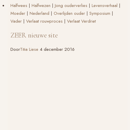
Halfwees
|
Halfwezen
|
Jong ouderverlies
|
Levensverhaal
|
zijn!
Moeder
|
Nederland
|
Overlijden ouder
|
Symposium
|
Vader
|
Verlaat rouwproces
|
Verlaat Verdriet
ZEER nieuwe site
Door
Titia Liese
4 december 2016