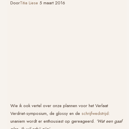
Door
Titia Liese
5 maart 2016
Wie ik ook vertel over onze plannen voor het
Verlaat
Verdriet
-symposium, de glossy en de
schrijfwedstrijd
:
unaniem wordt er enthousiast op gereageerd.
‘Wat een gaaf
plan. Ik wil erbij zijn’