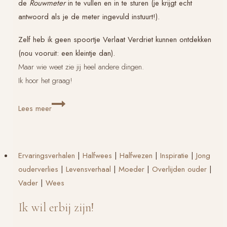
de
Rouwmeter
in te vullen en in te sturen (je krijgt echt
antwoord als je de meter ingevuld instuurt!).
Zelf heb ik geen spoortje
Verlaat Verdriet
kunnen ontdekken
(nou vooruit: een kleintje dan).
Maar wie weet zie jij heel andere dingen.
Ik hoor het graag!
ZEER
Lees meer
en
rouwmeter
Ervaringsverhalen
|
Halfwees
|
Halfwezen
|
Inspiratie
|
Jong
ouderverlies
|
Levensverhaal
|
Moeder
|
Overlijden ouder
|
Vader
|
Wees
Ik wil erbij zijn!