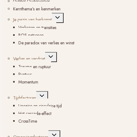
Dubbel Ouderverlies
Kernthema’s en kenmerken
Toggle
Je gezin van herkomst
submenu
Verliezen en transities
BOS-patronen
De paradox van verlies en winst
Toggle
Verlies en verdriet
submenu
Trauma en ruptuur
Ruptuur
Momentum
Toggle
Tijdsfactoren
submenu
Lineaire en circulaire tijd
Het cascade-effect
CrossTime
Toggle
Omgevingsfactoren