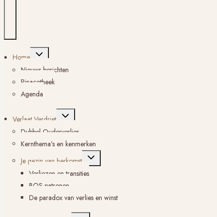
Toggle
Home
submenu
Nieuws berichten
Pinacotheek
Agenda
Toggle
Verlaat Verdriet
submenu
Dubbel Ouderverlies
Kernthema’s en kenmerken
Toggle
Je gezin van herkomst
submenu
Verliezen en transities
BOS-patronen
De paradox van verlies en winst
Toggle