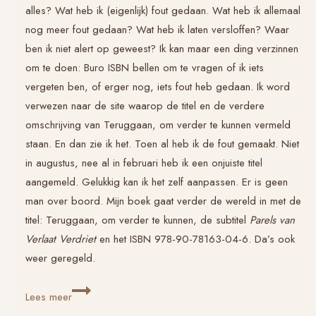
alles? Wat heb ik (eigenlijk) fout gedaan. Wat heb ik allemaal
nog meer fout gedaan? Wat heb ik laten versloffen? Waar
ben ik niet alert op geweest? Ik kan maar een ding verzinnen
om te doen: Buro ISBN bellen om te vragen of ik iets
vergeten ben, of erger nog, iets fout heb gedaan. Ik word
verwezen naar de site waarop de titel en de verdere
omschrijving van
Teruggaan, om verder te kunnen
vermeld
staan. En dan zie ik het. Toen al heb ik de fout gemaakt. Niet
in augustus, nee al in februari heb ik een onjuiste titel
aangemeld. Gelukkig kan ik het zelf aanpassen. Er is geen
man over boord. Mijn boek gaat verder de wereld in met de
titel:
Teruggaan, om verder te kunnen
, de subtitel
Parels van
Verlaat Verdriet
en het ISBN 978-90-78163-04-6. Da’s ook
weer geregeld.
Parels
Lees meer
van