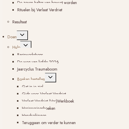
De zeven haltes van bewust worden
Rituelen bij Verlaat Verdriet
Resultaat
Toggle
Doen
submenu
Toggle
Hulp
submenu
Basisworkshops
De weg van liefde 2026
Jaarcyclus Traumaboom
Toggle
Boeken bestellen
submenu
Gat in je ziel
Gids voor Verlaat Verdriet
Verlaat Verdriet (Ver)Werkboek
Herinneringsboeken
Handreikingen
Teruggaan om verder te kunnen