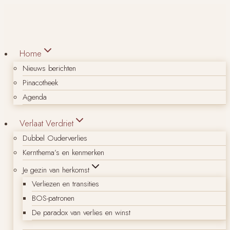
Doorgaan
naar
inhoud
Home
Nieuws berichten
Pinacotheek
Agenda
Verlaat Verdriet
Dubbel Ouderverlies
Kernthema’s en kenmerken
Je gezin van herkomst
Verliezen en transities
BOS-patronen
De paradox van verlies en winst