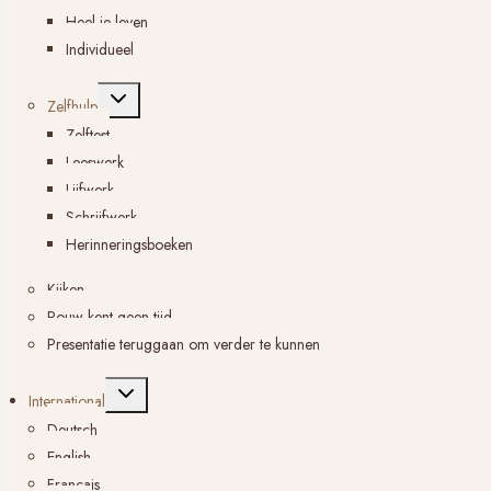
Heel je leven
Individueel
Toggle
Zelfhulp
submenu
Zelftest
Leeswerk
Lijfwerk
Schrijfwerk
Herinneringsboeken
Kijken
Rouw kent geen tijd
Presentatie teruggaan om verder te kunnen
Toggle
International
submenu
Deutsch
English
Français