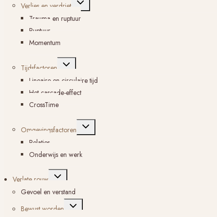
Verlies en verdriet
submenu
Trauma en ruptuur
Ruptuur
Momentum
Toggle
Tijdsfactoren
submenu
Lineaire en circulaire tijd
Het cascade-effect
CrossTime
Toggle
Omgevingsfactoren
submenu
Relaties
Onderwijs en werk
Toggle
Verlate rouw
submenu
Gevoel en verstand
Toggle
Bewust worden
submenu