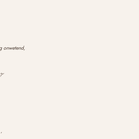
og onwetend,
?’
’