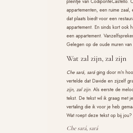
pleintje van CodiponteCastello.
appartementen, een ruime zaal, 
dat plaats biedt voor een resta
appartement. En sinds kort ook he
een appartement. Vanzelfsprekend
Gelegen op de oude muren van w
Wat zal zijn, zal zijn
Che sará, sará
ging door m’n hoof
vertelde dat Davide en zijzelf 
zijn, zal zijn
. Als eerste de melod
tekst. De tekst wil ik graag met j
vertaling die ik voor je heb gema
Wat roept deze tekst op bij jou?
Che sará, sará