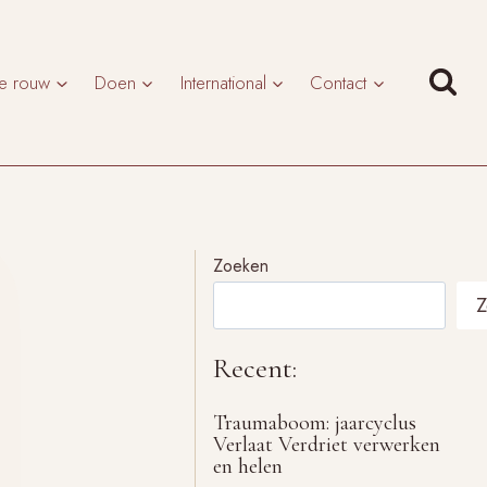
te rouw
Doen
International
Contact
Zoeken
Z
Recent:
Traumaboom: jaarcyclus
Verlaat Verdriet verwerken
en helen