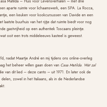
 Casa Matilda – Huis voor Levensverhalen – met drie
een aparte ruimte voor lichaamswerk, een SPA. La Rocca,
urantje, een keuken voor kookcursussen van Davide en een
t laatste buurhuis van het rijtje dat ruimte biedt voor nog
e gastvrijheid op een authentiek Toscaans pleintje.
at ooit een trots middeleeuws kasteel is geweest.
d, nadat Maartje André en mij tijdens ons online-overleg
graag het beheer willen gaan doen van
Casa M
a
tilda
.
Wat zal
ie van dit lied – deze canto – uit 1971. En later ook de
e delen, zowel in het Italiaans, als in de Nederlandse
akt.