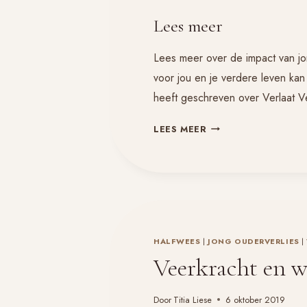
Lees meer
Lees meer over de impact van jon
voor jou en je verdere leven ka
heeft geschreven over Verlaat V
ALS
LEES MEER
KIND
EEN
OUDER
VERLIEZEN
AAN
DE
DOOD
HALFWEES
|
JONG OUDERVERLIES
|
Veerkracht en w
Door
Titia Liese
6 oktober 2019