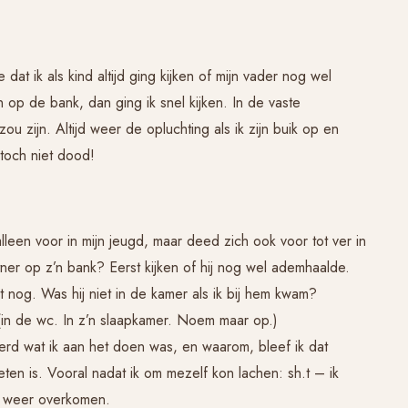
 dat ik als kind altijd ging kijken of mijn vader nog wel
 op de bank, dan ging ik snel kijken. In de vaste
ou zijn. Altijd weer de opluchting als ik zijn buik op en
 toch niet dood!
een voor in mijn jeugd, maar deed zich ook voor tot ver in
tner op z’n bank? Eerst kijken of hij nog wel ademhaalde.
t nog. Was hij niet in de kamer als ik bij hem kwam?
(in de wc. In z’n slaapkamer. Noem maar op.)
rd wat ik aan het doen was, en waarom, bleef ik dat
en is. Vooral nadat ik om mezelf kon lachen: sh.t – ik
e weer overkomen.