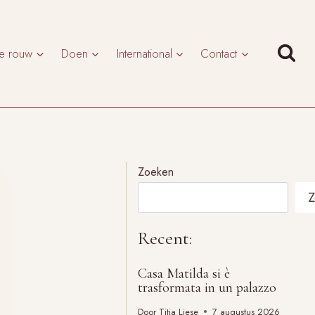
te rouw
Doen
International
Contact
Zoeken
Z
Recent:
Casa Matilda si è
trasformata in un palazzo
Door
Titia Liese
7 augustus 2026